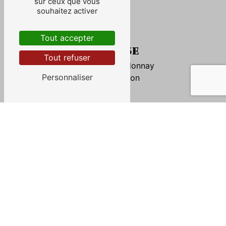
sur ceux que vous
souhaitez activer
Tout accepter
Adresse
Tout refuser
8 Rue du Chardonnay
Personnaliser
51260 Bethon
Téléphone
06 23 08 88 98